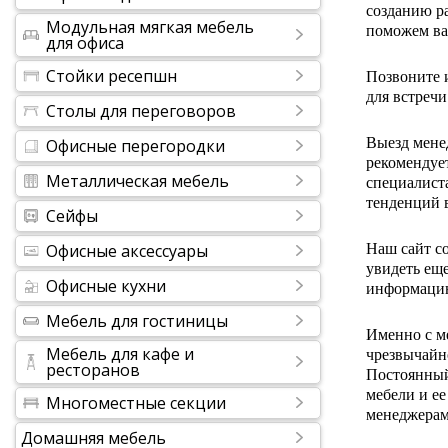
созданию ра
Модульная мягкая мебель
поможем ва
для офиса
Стойки ресепшн
Позвоните и
для встречи
Столы для переговоров
Выезд мене
Офисные перегородки
рекомендуе
Металлическая мебель
специалист
тенденций 
Сейфы
Офисные аксессуары
Наш сайт с
увидеть ещ
Офисные кухни
информацию.
Мебель для гостиницы
Именно с м
Мебель для кафе и
чрезвычайн
ресторанов
Постоянный 
мебели и ее
Многоместные секции
менеджерам
Домашняя мебель