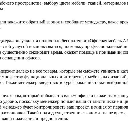
бочего пространства, выбору цвета мебели, тканей, материалов и
м.
ли закажите обратный звонок и сообщите менеджеру, какое врем
.
джера-консультанта полностью бесплатен, и «Офисная мебель
т этой услугой воспользоваться, поскольку профессиональный п
а существенно сэкономит время, окажет помощь в понимании с
в оснащении офисов.
одержит далеко не все товары, которые вы сможете увидеть в к
е множество функциональных и интересных мебельных изделий,
 Также менеджер введет вас в курс сроков поставки выбранной 
енеджером, который побывает в вашем офисе и окажет вам консу
о удобно, поскольку менеджер поймет ваши стилистические и цв
менеджер будет контролировать ваш проект, начиная от первичн
 расстановки. Такой подход существенно сэкономит ваше время, 
 ваши пожелания и предпочтения.