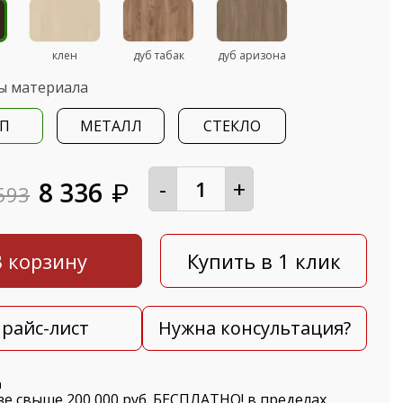
клен
дуб табак
дуб аризона
ы материала
П
МЕТАЛЛ
СТЕКЛО
-
+
8 336
₽
593
В корзину
Купить в 1 клик
райс-лист
Нужна консультация?
а
зе свыше 200 000 руб. БЕСПЛАТНО! в пределах