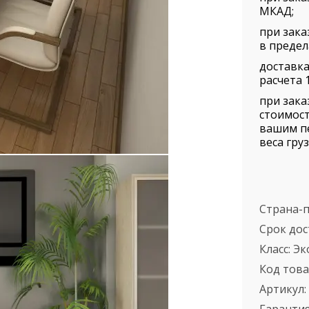
МКАД;
при зака
в предел
доставка
расчета 1
при зака
стоимост
вашим п
веса груз
Страна-
Срок дос
Класс:
Эк
Код това
Артикул: