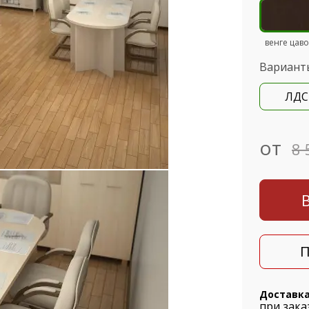
венге цаво
Вариант
ЛДС
от
8 
П
Доставк
при зака