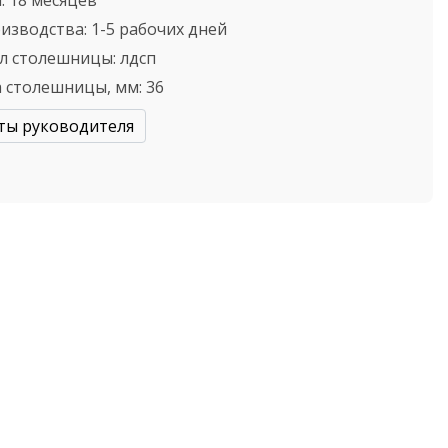
:
18 месяцев
оизводства:
1-5 рабочих дней
л столешницы:
лдсп
 столешницы, мм:
36
ты руководителя