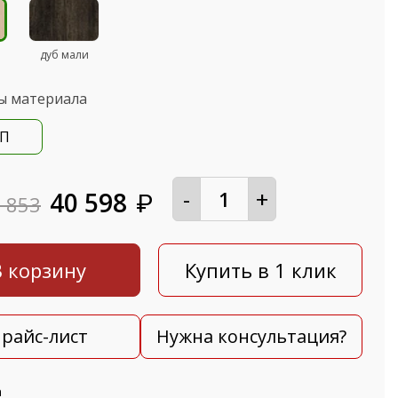
дуб мали
ы материала
П
-
+
40 598
₽
 853
В корзину
Купить в 1 клик
райс-лист
Нужна консультация?
а