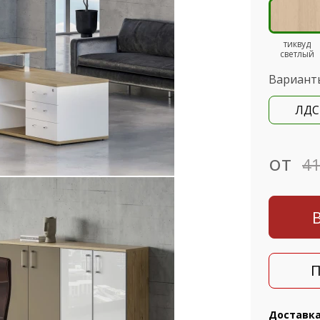
тиквуд
светлый
Вариант
ЛДС
от
41
П
Доставк