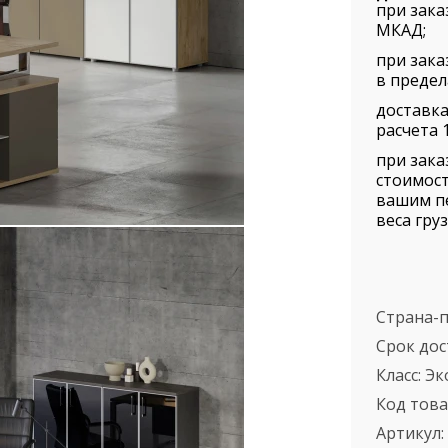
при зака
МКАД;
при зака
в предел
доставка
расчета 1
при зака
стоимост
вашим п
веса груз
Страна-
Срок дос
Класс:
Эк
Код това
Артикул: