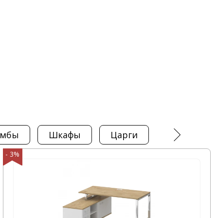
тумбы
шкафы
царги
греденции
- 3%