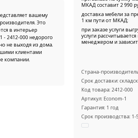
МКАД составит 2 990 ру
доставка мебели за пр
едставляет вашему
1 км пути от МКАД;
производителя. Это
при заказе услуги выг
тся в интерьер
услуги рассчитываетс
 - 2412-000 недорого
менеджером и зависит 
но не выходя из дома.
нашими клиентами
ые компании.
Страна-производител
авка от нашего
Срок доставки:
складс
упателей. Доставка
ской области
Код товара:
2412-000
 АЛЬФА-М", а также
Артикул:
Econom-1
зине вы найдете
Гарантия:
1 год
 самостоятельно
Срок производства:
1-
ном-1 - 2412-000 и это