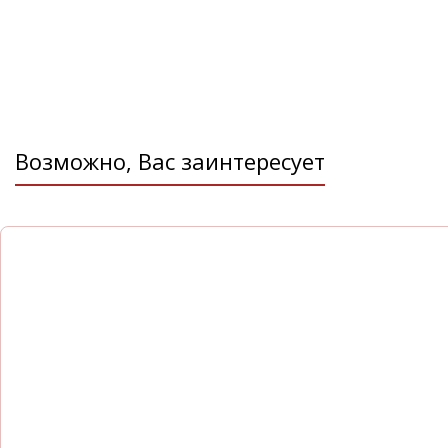
С нашей компании вы получите качественную меб
сроки.
Звоните нам по телефону
+7 812 245-33-77
или пос
который располагается по адресу: г. Санкт-Петербу
Магнитогорская, д. 30, офис 404
Возможно, Вас заинтересует