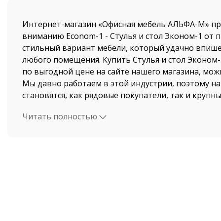
Интернет-магазин «Офисная мебель АЛЬФА-М» пр
вниманию Econom-1 - Стулья и стол Эконом-1 от 
стильный вариант мебели, который удачно впише
любого помещения. Купить Стулья и стол Эконом-1
по выгодной цене на сайте нашего магазина, мож
Мы давно работаем в этой индустрии, поэтому 
становятся, как рядовые покупатели, так и крупн
Читать полностью
Стоимость Стулья и стол Эконом-1 и быстрая дост
магазина поразит даже самых привередливых пок
осуществляется по Санкт-Петербургу и Ленинград
автотранспортом компании ООО "Офисная мебель
по всем регионам России. В нашем интернет-мага
Стулья и стол Эконом-1 в наличии - Econom-1. Вы
сможете быстро оформить заказ Стулья и стол Эко
не займет у вас большого количества времени.