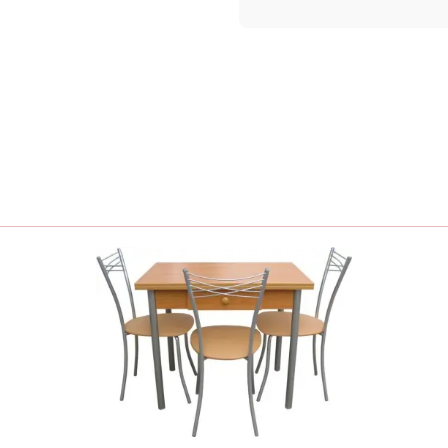
ель в самые короткие
етите наш офис,
рг, ул.