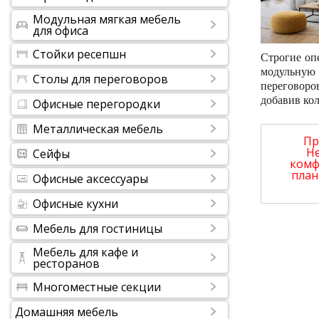
Модульная мягкая мебель
для офиса
Стойки ресепшн
Строгие оп
модульную 
Столы для переговоров
переговоро
добавив ко
Офисные перегородки
Металлическая мебель
Пр
Н
Сейфы
комф
план
Офисные аксессуары
Офисные кухни
Мебель для гостиницы
Мебель для кафе и
ресторанов
Многоместные секции
Домашняя мебель