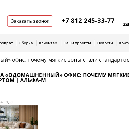
+7 812 245-33-77
Заказать звонок
z
озврат
Сборка
Клиентам
Наши проекты
Новости
Конт
й» офис: почему мягкие зоны стали стандартом
НА «ОДОМАШНЕННЫЙ» ОФИС: ПОЧЕМУ МЯГКИ
РТОМ | АЛЬФА-М
4 года