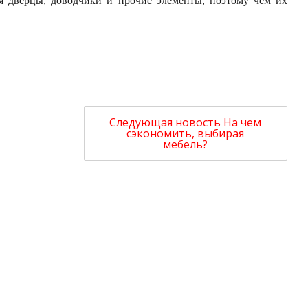
я дверцы, доводчики и прочие элементы, поэтому чем их
Следующая новость
На чем
сэкономить, выбирая
мебель?