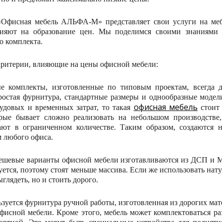
Офисная мебель АЛЬФА-М» представляет свои услуги на меб
лияют на образование цен. Мы поделимся своими знаниями 
о комплекта.
ритерии, влияющие на цены офисной мебели:
е комплекты, изготовленные по типовым проектам, всегда д
ростая фурнитура, стандартные размеры и однообразные модел
офисная мебель
удовых и временных затрат, то такая
стоит 
рые бывает сложно реализовать на небольшом производстве
ают в ограниченном количестве. Таким образом, создаются 
 любого офиса.
ешевые варианты офисной мебели изготавливаются из ДСП и МД
уется, поэтому стоят меньше массива. Если же использовать нату
ыглядеть, но и стоить дорого.
зуется фурнитура ручной работы, изготовленная из дорогих мате
офисной мебели. Кроме этого, мебель может комплектоваться р