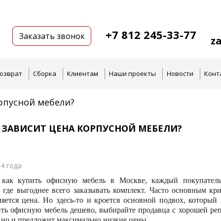
+7 812 245-33-77
Заказать звонок
z
озврат
Сборка
Клиентам
Наши проекты
Новости
Конт
орпусной мебели?
О ЗАВИСИТ ЦЕНА КОРПУСНОЙ МЕБЕЛИ?
4 года
 как купить офисную мебель в Москве, каждый покупатель
, где выгоднее всего заказывать комплект. Часто основным к
ляется цена. Но здесь-то и кроется основной подвох, который
ить офисную мебель дешево, выбирайте продавца с хорошей реп
 но и предложит максимально низкие цены.