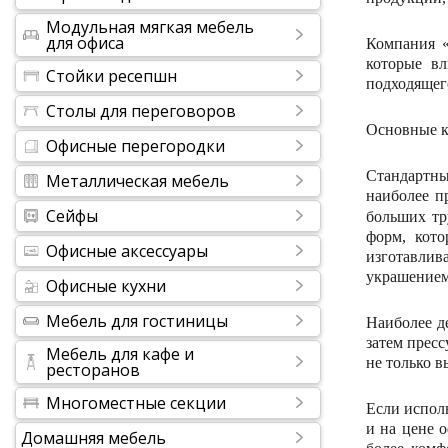
Модульная мягкая мебель
для офиса
Компания «
которые в
Стойки ресепшн
подходящег
Столы для переговоров
Основные к
Офисные перегородки
Стандартны
Металлическая мебель
наиболее п
Сейфы
больших тр
форм, кото
Офисные аксессуары
изготавлив
украшением
Офисные кухни
Мебель для гостиницы
Наиболее д
затем пресс
Мебель для кафе и
не только в
ресторанов
Многоместные секции
Если исполь
и на цене 
Домашняя мебель