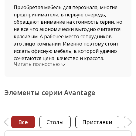
Приобретая мебель для персонала, многие
предприниматели, в первую очередь,
обращают внимание на стоимость серии, но
не все что экономически выгодно считается
красивым. А рабочее место сотрудников -
это лицо компании. Именно поэтому стоит
искать офисную мебель, в которой удачно
сочетаются цена, качество и красота.
Читать полностью
Спешим вас порадовать. В интернет-
магазине «Офисная мебель АЛЬФА-М»
можно приобрести мебель для персонала
Авантаж, которая отвечает всем
Элементы серии Avantage
вышеперечисленным требованиям.
Изготавливается офисная мебель в
универсальном цвете, которая отлично
Все
столы
приставки
сочетается с интерьерами любых
стилистических направлений. Кроме того,