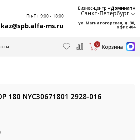
Бизнес-центр
«Доминат»
Санкт-Петербург
Пн-Пт 9:00 - 18:00
ул. Магнитогорская, д. 30,
akaz@spb.alfa-ms.ru
офис 404
0
Корзина
акты
Р 180 NYC30671801 2928-016
)