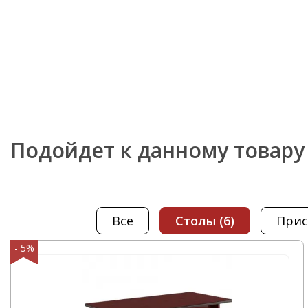
Подойдет к данному товару
Все
столы
(6)
при
- 5%