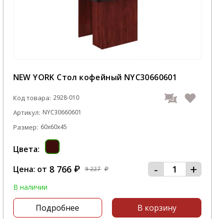
NEW YORK Стол кофейный NYC30660601
Код товара:
2928-010
Артикул:
NYC30660601
Размер:
60x60x45
Цвета:
-
+
8 766
Цена: от
₽
9 227
₽
В наличии
Подробнее
В корзину