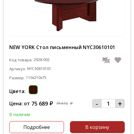
NEW YORK Стол письменный NYC30610101
Код товара:
2928-002
Артикул:
NYC30610101
Размер:
110x210x75
Цвета:
-
+
75 689
Цена: от
₽
79 672
₽
В наличии
Подробнее
В корзину