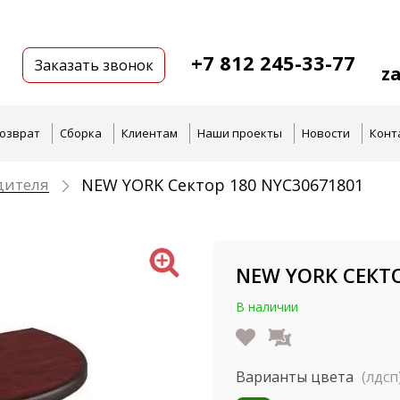
+7 812 245-33-77
Заказать звонок
z
озврат
Сборка
Клиентам
Наши проекты
Новости
Конт
дителя
NEW YORK Сектор 180 NYC30671801
NEW YORK СЕКТО
В наличии
Варианты цвета
(лдсп