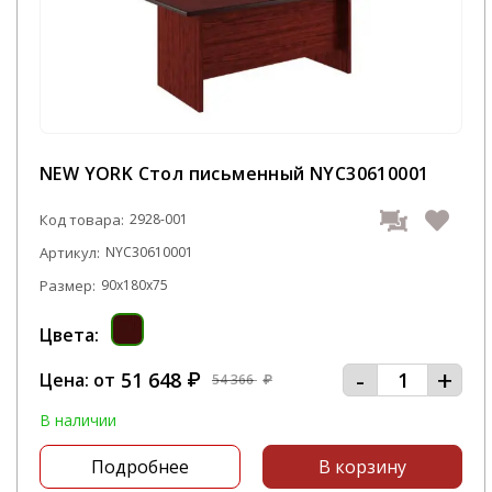
NEW YORK Стол письменный NYC30610001
Код товара:
2928-001
Артикул:
NYC30610001
Размер:
90x180x75
Цвета:
-
+
51 648
Цена: от
₽
54 366
₽
В наличии
Подробнее
В корзину