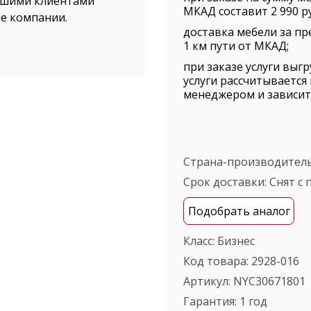
нашими клиентами
МКАД составит 2 990 ру
ые компании.
доставка мебели за пр
1 км пути от МКАД;
вка от нашего
при заказе услуги выг
упателей. Доставка
услуги рассчитываетс
ской области
менеджером и зависит 
 АЛЬФА-М", а также
азине вы найдете NEW
мостоятельно сможете
8-016 и это не займет
Страна-производител
Срок доставки:
Снят с
ель в самые короткие
Подобрать аналог
Класс:
Бизнес
етите наш офис,
Код товара:
2928-016
рг, ул.
Артикул:
NYC30671801
Гарантия:
1 год