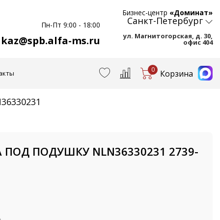
Бизнес-центр
«Доминат»
Санкт-Петербург
Пн-Пт 9:00 - 18:00
ул. Магнитогорская, д. 30,
akaz@spb.alfa-ms.ru
офис 404
0
Корзина
акты
N36330231
 ПОД ПОДУШКУ NLN36330231 2739-