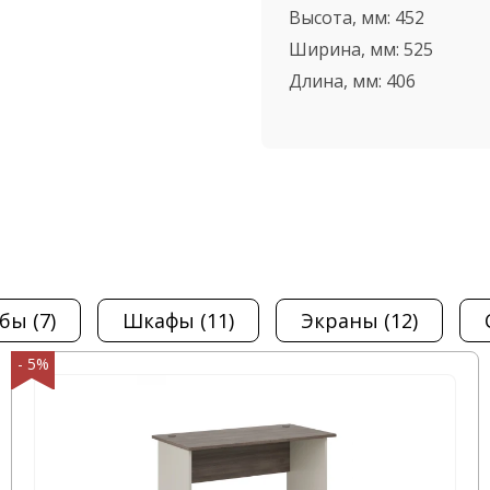
 АЛЬФА-М", а также
Высота, мм:
452
зине вы найдете
Ширина, мм:
525
231. Вы
Тумба 2 ящика под
Длина, мм:
406
о количества времени.
ель в самые короткие
етите наш офис,
рг, ул.
мбы
(7)
шкафы
(11)
экраны
(12)
- 5%