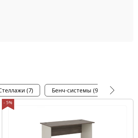
стеллажи
(7)
бенч-системы
(9)
стол
- 5%