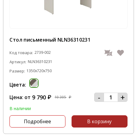
Стол письменный NLN36310231
Код товара:
2739-002
Артикул:
NLN36310231
Размер:
1350x720x750
Цвета:
-
+
9 790
Цена: от
₽
10 305
₽
В наличии
Подробнее
В корзину