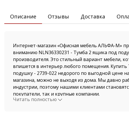
Описание
Отзывы
Доставка
Опл
Интернет-магазин «Офисная мебель АЛЬФА-М» пр
вниманию NLN36330231 - Тумба 2 ящика под под
производителя. Это стильный вариант мебели, к
впишется в интерьер любого помещения. Купить 
подушку - 2739-022 недорого по выгодной цене н
магазина, можно не выходя из дома. Мы давно ра
индустрии, поэтому нашими клиентами становятс
покупатели, так и крупные компании.
Читать полностью
Стоимость Тумба 2 ящика под подушку и быстрая 
магазина поразит даже самых привередливых пок
осуществляется по Санкт-Петербургу и Ленинград