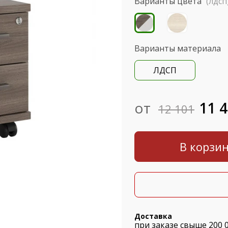
Варианты цвета
(лдсп
Варианты материала
ЛДСП
от
11 
12 101
В корзи
Доставка
при заказе свыше 200 