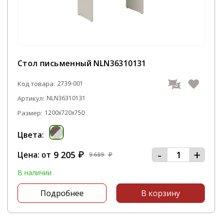
Стол письменный NLN36310131
Код товара:
2739-001
Артикул:
NLN36310131
Размер:
1200x720x750
Цвета:
-
+
9 205
Цена: от
₽
9 689
₽
В наличии
Подробнее
В корзину