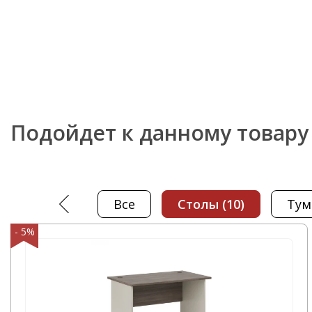
автотранспортом компании ООО "Офисная мебель
по всем регионам России. В нашем интернет-мага
Тумба 2 ящика под подушку в наличии - NLN36330
самостоятельно сможете быстро оформить заказ 
подушку - 2739-022 и это не займет у вас большог
С нашей компании вы получите качественную меб
сроки.
Подойдет к данному товару
Звоните нам по телефону
+7 812 245-33-77
или пос
который располагается по адресу: г. Санкт-Петербу
Магнитогорская, д. 30, офис 404
Все
столы
(10)
ту
- 5%