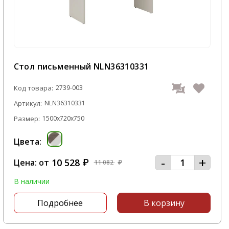
Стол письменный NLN36310331
Код товара:
2739-003
Артикул:
NLN36310331
Размер:
1500x720x750
Цвета:
-
+
10 528
Цена: от
₽
11 082
₽
В наличии
Подробнее
В корзину