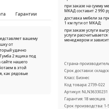
при заказе на сумму ме
МКАД составит 2 990 ру
ата
Гарантии
доставка мебели за пр
1 км пути от МКАД;
при заказе услуги выг
услуги рассчитываетс
едставляет вашему
менеджером и зависит 
ушку от
оторый удачно
Тумба 2 ящика под
а сайте нашего
Страна-производител
ботаем в этой
Срок доставки:
складс
я, как рядовые
Класс:
Бизнес
Код товара:
2739-022
доставка от нашего
Артикул:
NLN36330231
упателей. Доставка
Гарантия:
18 месяцев
ской области
Срок производства:
1-