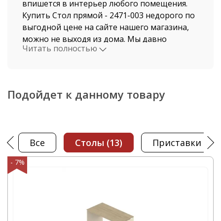
впишется в интерьер любого помещения.
Купить Стол прямой - 2471-003 недорого по
выгодной цене на сайте нашего магазина,
можно не выходя из дома. Мы давно
Читать полностью
работаем в этой индустрии, поэтому
нашими клиентами становятся, как рядовые
покупатели, так и крупные компании.
Подойдет к данному товару
Стоимость Стол прямой и быстрая доставка
от нашего магазина поразит даже самых
привередливых покупателей. Доставка
осуществляется по Санкт-Петербургу и
Все
столы
(13)
приставки
(2)
Ленинградской области автотранспортом
компании ООО "Офисная мебель АЛЬФА-М",
- 7%
а также по всем регионам России. В нашем
интернет-магазине вы найдете Стол прямой
в наличии - R-2. Вы самостоятельно сможете
быстро оформить заказ Стол прямой - 2471-
003 и это не займет у вас большого